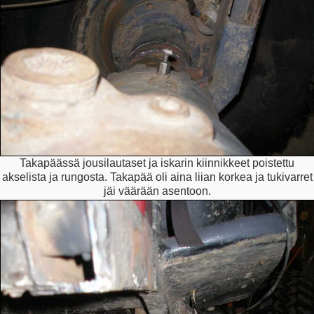
Takapäässä jousilautaset ja iskarin kiinnikkeet poistettu
akselista ja rungosta. Takapää oli aina liian korkea ja tukivarret
jäi väärään asentoon.