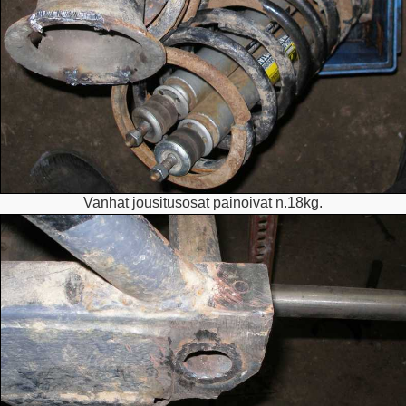
Vanhat jousitusosat painoivat n.18kg.