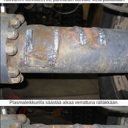
Plasmaleikkurilla säästää aikaa verrattuna rälläkkään.