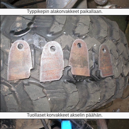
Typpikepin alakorvakkeet paikallaan.
Tuollaset korvakkeet akselin päähän.