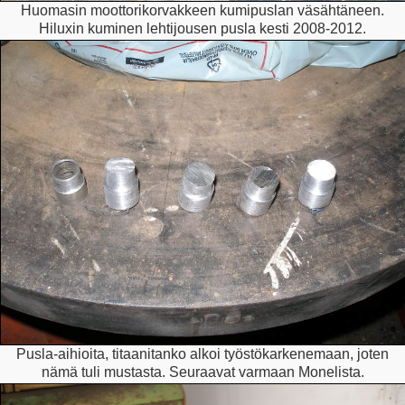
Huomasin moottorikorvakkeen kumipuslan väsähtäneen.
Hiluxin kuminen lehtijousen pusla kesti 2008-2012.
Pusla-aihioita, titaanitanko alkoi työstökarkenemaan, joten
nämä tuli mustasta. Seuraavat varmaan Monelista.