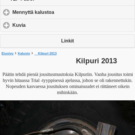
Mennyttä kalustoa
click to expand contents
Kuvia
click to expand contents
Linkit
›
›
Etusivu
Kalusto
Kilpuri 2013
Kilpuri 2013
Päätin tehdä pieniä jousitusmuutoksia Kilpuriin. Vanha jousitus toimi
hyvin hitaassa Trial -tyyppisessä ajelussa, johon se oli rakennettukin.
Nopeuden kasvaessa jousituksen ominaisuudet ei riittäneet oikein
mihinkään.