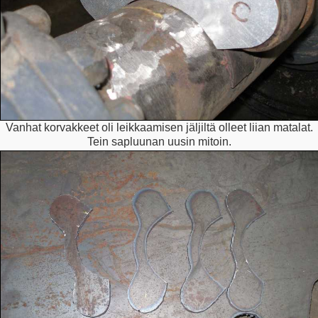
Vanhat korvakkeet oli leikkaamisen jäljiltä olleet liian matalat.
Tein sapluunan uusin mitoin.