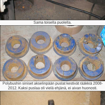
Sama toisella puolella.
Polybushin siniset akselinpään puslat kestivät rääkkiä 2008-
2012. Kaksi puslaa oli vielä ehjänä, ei aivan huonosti.