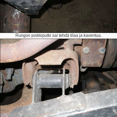
Rungon poikkiputki sai tehdä tilaa ja kaventua.