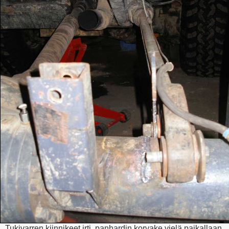
Tukivarren kiinnikeet irti, panhardin korvake vielä paikallaan.