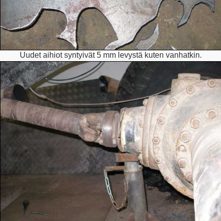
Uudet aihiot syntyivät 5 mm levystä kuten vanhatkin.