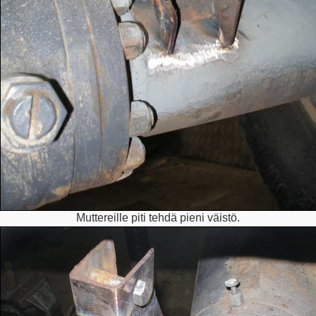
Muttereille piti tehdä pieni väistö.