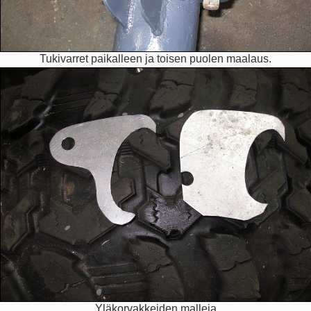
Tukivarret paikalleen ja toisen puolen maalaus.
Yläkorvakkeiden malleja