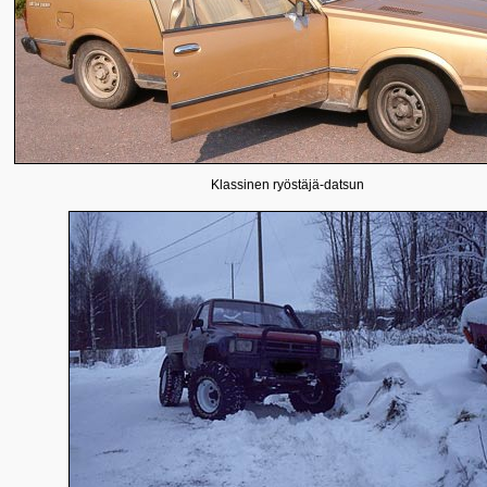
Klassinen ryöstäjä-datsun