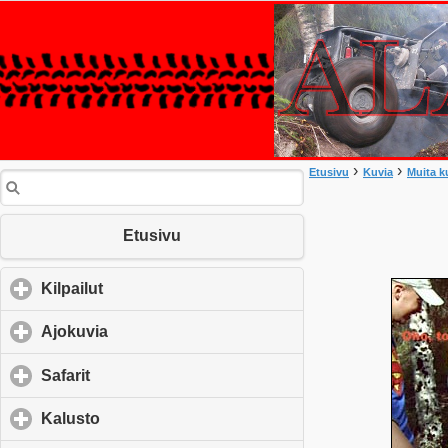
›
›
Etusivu
Kuvia
Muita k
Etusivu
Kilpailut
click to expand contents
Ajokuvia
click to expand contents
Safarit
click to expand contents
Kalusto
click to expand contents