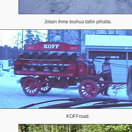
Jotain ihme touhua tallin pihalta.
KOFFroad.